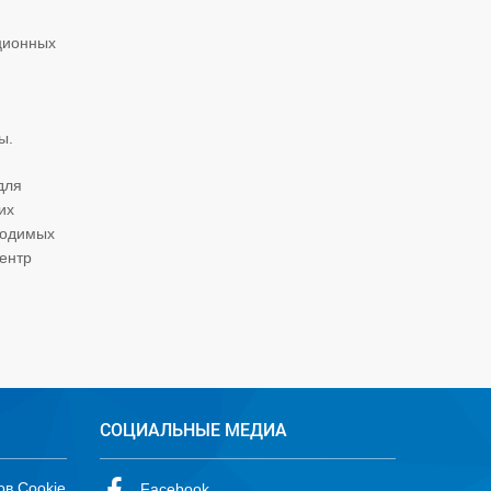
ационных
ы.
для
их
водимых
ентр
СОЦИАЛЬНЫЕ МЕДИА
ов Cookie
Facebook