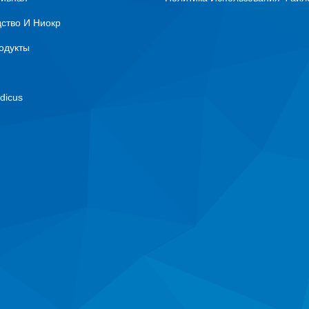
ство И Ниокр
одукты
dicus