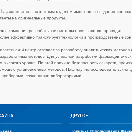
 İlaç совместно с патентным отделом имеет опыт создания иннов
тенты на оригинальные продукты.
наша компания разрабатывает методы производства, проводит
олее эффективно транслирует технологии в производственные зон
овательский центр отвечает за разработку аналитических методов 
у разработанных методов. Для успешной разработки фармацевтическ
высокого уровня. По этой причине безопасность лекарств, произ
омощью установленных методов. Наш научно-исследовательский ц
 приборами, созданными лабораториями.
САЙТА
ДРУГОЕ
тивная
Политика Использования Файл