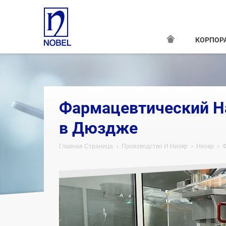
КОРПОР
Фармацевтический Н
в Дюздже
Главная Страница
Производство И Ниокр
Ниокр
Ф