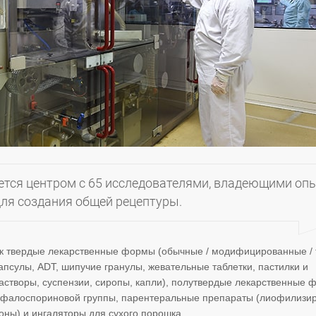
ется центром с 65 исследователями, владеющими оп
для создания общей рецептуры.
ак твердые лекарственные формы (обычные / модифицированные / 
апсулы, ADT, шипучие гранулы, жевательные таблетки, пастилки и
створы, суспензии, сиропы, капли), полутвердые лекарственные
 цефалоспориновой группы, парентеральные препараты (лиофилизи
оны) и ингаляторы для сухого порошка.