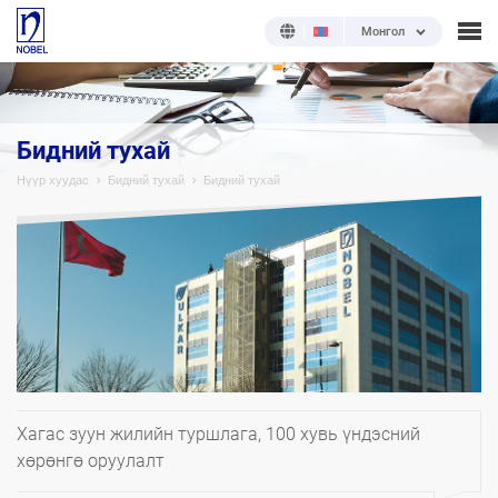
Монгол
Бидний тухай
Нүүр хуудас
Бидний тухай
Бидний тухай
Хагас зуун жилийн туршлага, 100 хувь үндэсний
хөрөнгө оруулалт