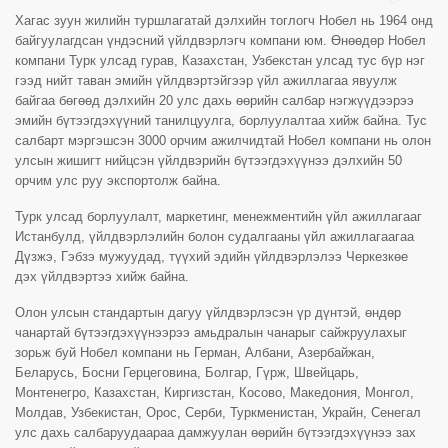
Хагас зуун жилийн туршлагатай дэлхийн тоглогч Нобел нь 1964 онд
байгуулагдсан үндэсний үйлдвэрлэгч компани юм. Өнөөдөр Нобел
компани Турк улсад гурав, Казахстан, Узбекстан улсад тус бүр нэг
гээд нийт таван эмийн үйлдвэртэйгээр үйл ажиллагаа явуулж
байгаа бөгөөд дэлхийн 20 улс дахь өөрийн салбар нэгжүүдээрээ
эмийн бүтээгдэхүүний танилцуулга, борлуулалтаа хийж байна. Тус
салбарт мэргэшсэн 3000 орчим ажилчидтай Нобел компани нь олон
улсын жишигт нийцсэн үйлдвэрийн бүтээгдэхүүнээ дэлхийн 50
орчим улс руу экспортолж байна.
Турк улсад борлуулалт, маркетинг, менежментийн үйл ажиллагааг
Истанбулд, үйлдвэрлэлийн болон судалгааны үйл ажиллагаагаа
Дүзжэ, Гэбзэ мужуудад, түүхий эдийн үйлдвэрлэлээ Черкезкөе
дэх үйлдвэртээ хийж байна.
Олон улсын стандартын дагуу үйлдвэрлэсэн үр дүнтэй, өндөр
чанартай бүтээгдэхүүнээрээ амьдралын чанарыг сайжруулахыг
зорьж буй Нобел компани нь Герман, Албани, Азербайжан,
Беларусь, Босни Герцеговина, Болгар, Гүрж, Швейцарь,
Монтенегро, Казахстан, Киргизстан, Косово, Македония, Монгол,
Молдав, Узбекистан, Орос, Серби, Туркменистан, Украйн, Сенегал
улс дахь салбаруудаараа дамжуулан өөрийн бүтээгдэхүүнээ зах