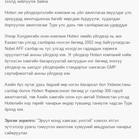
зээлд нийлүүлж байна.
Нобел эм үйлдвэрлэлийн компани нь үйл ажиллагаа явуулдаг улс
орнуудад ажилчдынхаа багийг өөрсдөө бүрдүүлж, худалдан
борлуулах ажиллагааг Турк улс дахь төв салбараасаа удирддаг.
Улкар Холдингийн охин компани Нобел эмийн үйлдвэр нь анх
Казакстан улсад салбараа нээсэн бөгөөд 2002 онд байгуулагдсан
Nobel AFF салбар нь тус улсад нээгдсэн гадаадын хөрөнгө
оруулалттай анхны үйлдвэр юм. Уг үйлдвэр Нобел компаний хийж
бүтээсэн хамгийн бахархууштай ажлуудын нэг бөгөөд энэхүү
үйлдвэр нь шилдэг үйлдвэрийн стандартыг хангасан GMP
сертификаттай анхны үйлдвэр юм.
Азийн бүс нутаг дахь бидний өөр нэгэн бахархал бол Узбекистаны
салбар болох Нобел Фармасоноат бөгөөд уг салбар 300 гаруй
ажилтантай, төв Азийн хамгийн олон хүн амтай Узбекистан улсад
Нобелийн нэр төрийг чанарын өндөр түвшинд таниулж чадсан Турк
брэнд юм.
Эрхэм зорилго:
“Эрүүл мэнд хамгаас үнэтэй” хэмээх итгэл
зүтгэлээр урагш тэмүүлэн ажиллаж хүмүүний амьдралын чанарыг
сайжруулах.